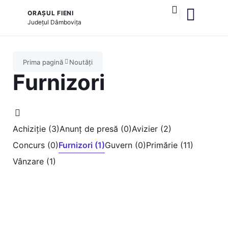
ORAȘUL FIENI
Județul
Dâmbovița
și serviciile publice
Prima pagină
Noutăți
Furnizori
Achiziție (3)
Anunț de presă (0)
Avizier (2)
Concurs (0)
Furnizori (1)
Guvern (0)
Primărie (11)
Vânzare (1)