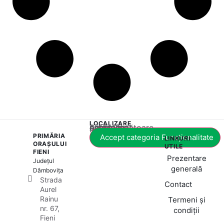
LOCALIZARE
Acest conținut este blocat până când acceptați categoria corespunzătoare de cookie-uri.
PRIMĂRIA
Accept categoria Funcționalitate
LINKURI
ORAȘULUI
UTILE
FIENI
Prezentare
Județul
generală
Dâmbovița
Strada
Contact
Aurel
Rainu
Termeni și
nr. 67,
condiții
Fieni