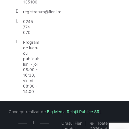
135100
registratura@fieni.ro
0245
774
070
Program
de lucru
cu
publicul:
luni - joi
08:00 -
16:30,
vineri
08:00 -
14:00
Concept realizat de
Big Media Relații Publice SRL
Orașul Fieni |
©
Toate
Județul
2026
drepturile